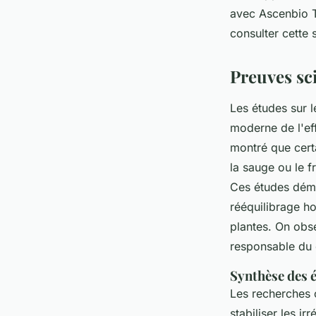
avec Ascenbio Th
consulter cette 
Preuves sci
Les études sur l
moderne de l'eff
montré que cert
la sauge ou le f
Ces études démo
rééquilibrage h
plantes. On obs
responsable du 
Synthèse des é
Les recherches c
stabiliser les i