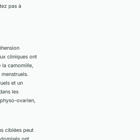
itez pas à
réhension
ux cliniques ont
 la camomille,
s menstruels.
uels et un
dans les
ophyso-ovarien,
ns ciblées peut
andomisés ont