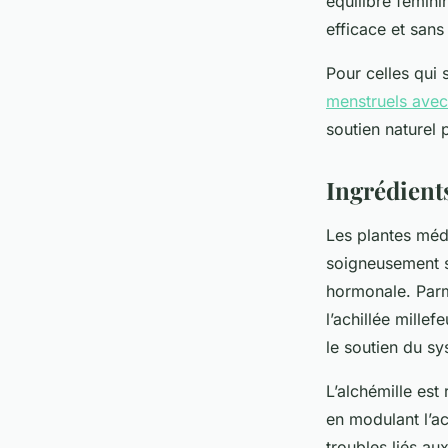
équilibre fémini
efficace et sans
Pour celles qui 
menstruels ave
soutien naturel 
Ingrédient
Les plantes médi
soigneusement s
hormonale. Parmi
l’achillée mille
le soutien du s
L’alchémille est
en modulant l’ac
troubles liés aux