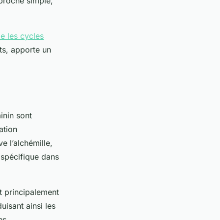
pproche simple,
le les cycles
ts, apporte un
inin sont
ation
e l’alchémille,
e spécifique dans
it principalement
uisant ainsi les
es