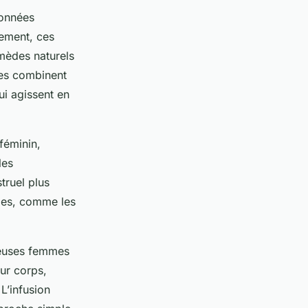
ionnées
lement, ces
emèdes naturels
lles combinent
ui agissent en
 féminin,
les
truel plus
ales, comme les
reuses femmes
ur corps,
L’infusion