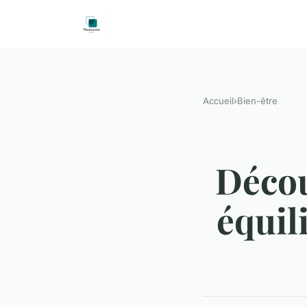
Accueil
›
Bien-être
Décou
équil