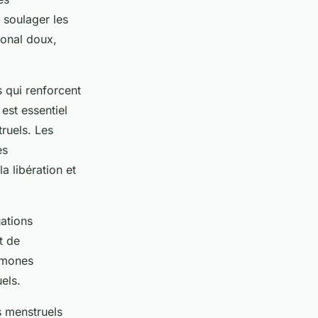
 soulager les
monal doux,
 qui renforcent
est essentiel
ruels. Les
es
 libération et
uations
t de
ormones
els.
s menstruels