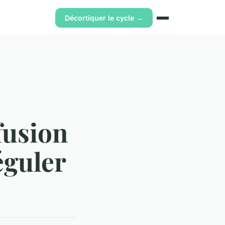
Décortiquer le cycle →
fusion
éguler