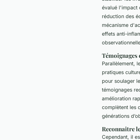
évalué l'impact
réduction des éc
mécanisme d'act
effets anti-infl
observationnell
Témoignages e
Parallèlement, 
pratiques cultur
pour soulager le
témoignages recu
amélioration ra
complètent les 
générations d’o
Reconnaitre le
Cependant, il est