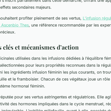
n s’inscrit parfaitement dans cette démarche, offrant une a
 effets secondaires majeurs.
souhaitent profiter pleinement de ses vertus,
L'infusion régu
c Ascenbio Thes
, une référence recommandée par les exper
précieux.
s clés et mécanismes d’action
cinales utilisées dans les infusions dédiées à l’équilibre fém
électionnées pour leurs propriétés reconnues dans la régul
 les ingrédients infusion féminin les plus courants, on trouv
feuille et le framboisier. Chacun de ces végétaux joue un rôl
ystème hormonal féminin.
 réputée pour ses vertus astringentes et régulatrices. Elle ag
tivité des hormones impliquées dans le cycle menstruel, réd
 irrégularités. L’achillée millefeuille, quant à elle, possède d