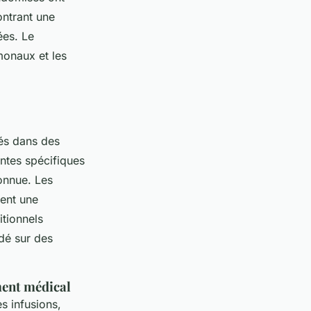
ontrant une
ées. Le
monaux et les
rés dans des
antes spécifiques
onnue. Les
vent une
itionnels
dé sur des
ment médical
es infusions,