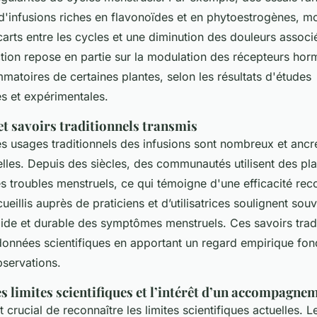
 d'infusions riches en flavonoïdes et en phytoestrogènes, m
arts entre les cycles et une diminution des douleurs associ
ion repose en partie sur la modulation des récepteurs hor
ammatoires de certaines plantes, selon les résultats d'études
es et expérimentales.
t savoirs traditionnels transmis
les usages traditionnels des infusions sont nombreux et anc
elles. Depuis des siècles, des communautés utilisent des pl
s troubles menstruels, ce qui témoigne d'une efficacité rec
eillis auprès de praticiens et d’utilisatrices soulignent sou
pide et durable des symptômes menstruels. Ces savoirs trad
données scientifiques en apportant un regard empirique fon
bservations.
s limites scientifiques et l’intérêt d’un accompagne
 crucial de reconnaître les limites scientifiques actuelles. L