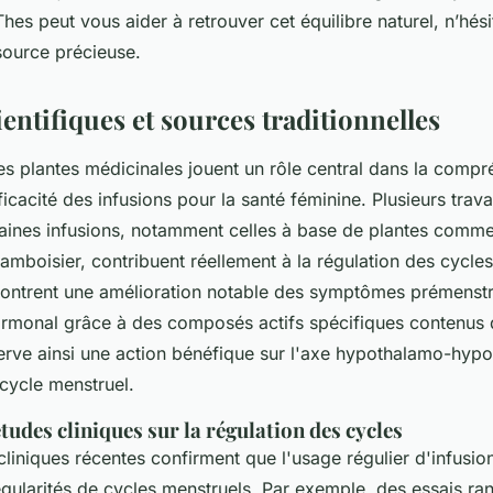
es peut vous aider à retrouver cet équilibre naturel, n’hés
source précieuse.
entifiques et sources traditionnelles
es plantes médicinales jouent un rôle central dans la comp
icacité des infusions pour la santé féminine. Plusieurs trava
aines infusions, notamment celles à base de plantes comme
ramboisier, contribuent réellement à la régulation des cycle
ntrent une amélioration notable des symptômes prémenstr
ormonal grâce à des composés actifs spécifiques contenus 
erve ainsi une action bénéfique sur l'axe hypothalamo-hyp
cycle menstruel.
tudes cliniques sur la régulation des cycles
liniques récentes confirment que l'usage régulier d'infusio
rrégularités de cycles menstruels. Par exemple, des essais r