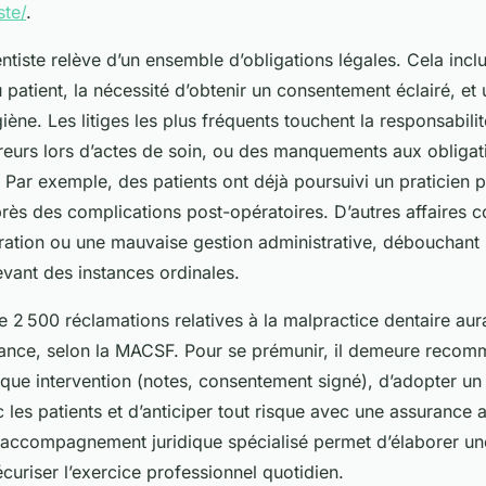
ste/
.
ntiste relève d’un ensemble d’obligations légales. Cela inclut
 patient, la nécessité d’obtenir un consentement éclairé, et 
iène. Les litiges les plus fréquents touchent la responsabilit
rreurs lors d’actes de soin, ou des manquements aux obligat
Par exemple, des patients ont déjà poursuivi un praticien 
près des complications post-opératoires. D’autres affaires 
uration ou une mauvaise gestion administrative, débouchant
vant des instances ordinales.
 2 500 réclamations relatives à la malpractice dentaire aura
ance, selon la MACSF. Pour se prémunir, il demeure recom
ue intervention (notes, consentement signé), d’adopter un
 les patients et d’anticiper tout risque avec une assurance
un accompagnement juridique spécialisé permet d’élaborer u
écuriser l’exercice professionnel quotidien.