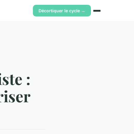
Décortiquer le cycle →
ste :
riser