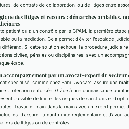
tures, de contrats de collaboration, ou de litiges entre asso
gique des litiges et recours : démarches amiables, m
diciaires
te patient ou à un contrôle par la CPAM, la première étape p
iable ou la médiation. Cela permet d’éviter l’escalade judicia
 différend. Si cette solution échoue, la procédure judiciair
ictions civiles, pénales ou disciplinaires, avec un accompa
aque étape.
n accompagnement par un avocat-expert du secteur 
ocat spécialisé, comme chez Bahri Avocats, assure une
maît
une protection renforcée. Grâce à une connaissance pointu
evient possible de limiter les risques de sanctions et d’optim
ibles. Travailler main dans la main avec un expert permet d’
ractuelles, d’assurer la conformité réglementaire et d’avoir a
e lors de litiges ou de contrôles.