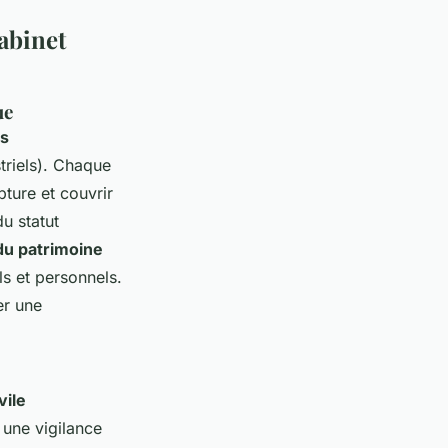
abinet
ue
ts
triels). Chaque
pture et couvrir
du statut
du patrimoine
ls et personnels.
er une
vile
une vigilance