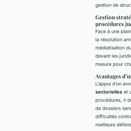
gestion de struc
Gestion straté
procédures ju
Face à une plain
la résolution am
médiatisation du
devant les jurid
mesure pour ch
Avantages d’u
L’appui d’un av
sectorielles
et 
procédures, il d
de dossiers sens
difficultés cont
meilleure défens