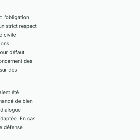
 l’obligation
un strict respect
é civile
ions
pour défaut
concernent des
 sur des
ient été
mandé de bien
 dialogue
 adaptée. En cas
ne défense