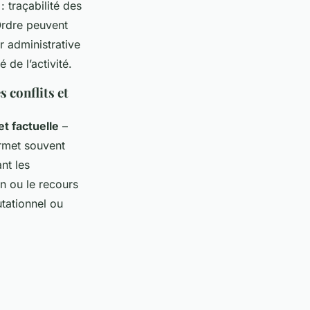
: traçabilité des
’Ordre peuvent
r administrative
 de l’activité.
 conflits et
t factuelle
–
ermet souvent
nt les
ion ou le recours
utationnel ou