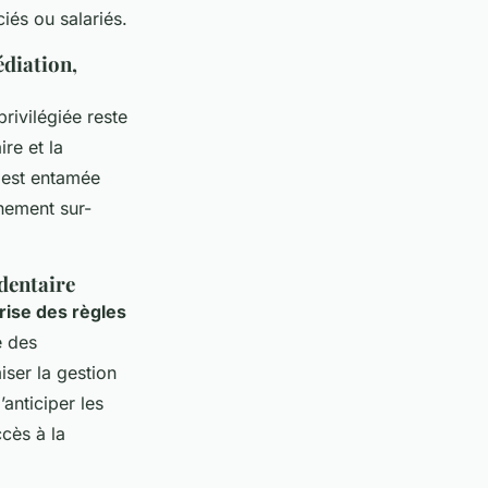
ciés ou salariés.
édiation,
rivilégiée reste
ire et la
e est entamée
gnement sur-
dentaire
rise des règles
e des
iser la gestion
anticiper les
ccès à la