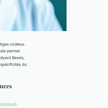
itiges coûteux.
cale permet
udyard Bessis,
spécificités du
ences
om/avocat-