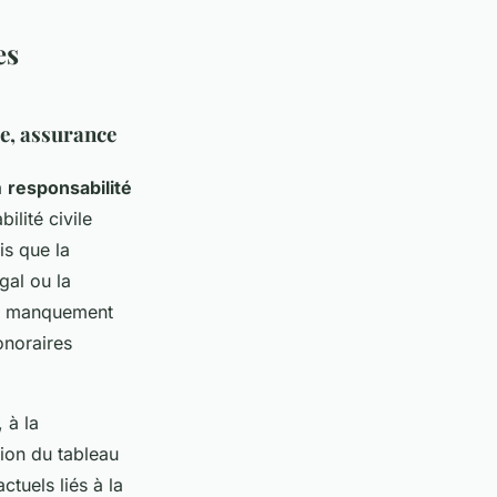
es
re, assurance
a
responsabilité
ilité civile
is que la
gal ou la
 de manquement
onoraires
 à la
ion du tableau
tuels liés à la